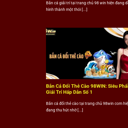
Bắn cá giải trí tại trang chủ 98 win hiện đang 
hình thành một thói [...]
Bắn Cá Đổi Thẻ Cào 98WIN: Siêu Ph
Giải Trí Hấp Dẫn Số 1
Bắn cá đổi thẻ cào tại trang chủ 98win com hi
đang thu hút nhờ [...]