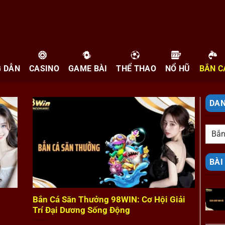
 DẪN
CASINO
GAME BÀI
THỂ THAO
NỔ HŨ
BẮN C
DA
Danh
mục
BÀI
Bắn Cá Săn Thưởng 98WIN: Cơ Hội Giải
Trí Đại Dương Sống Động