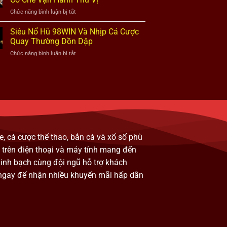
Định
Nhanh
Chức năng bình luận bị tắt
ở
Kỳ
Theo
Kèo
Giúp
Chuyên
Chẵn
Siêu Nổ Hũ 98WIN Và Nhịp Cá Cược
Hệ
Gia
Lẻ
Thống
Quay Thường Dồn Dập
Tại
Game
Chức năng bình luận bị tắt
ở
Nhà
Cá
Siêu
Cái
Cược
Nổ
98WIN
Ổn
Hũ
Và
Định
98WIN
Cơ
Và
Chế
Nhịp
Vận
Cá
Hành
Cược
Thú
Quay
Vị
live, cá cược thể thao, bắn cá và xổ số phù
Thường
g trên điện thoại và máy tính mang đến
Dồn
Dập
minh bạch cùng đội ngũ hỗ trợ khách
N ngay để nhận nhiều khuyến mãi hấp dẫn