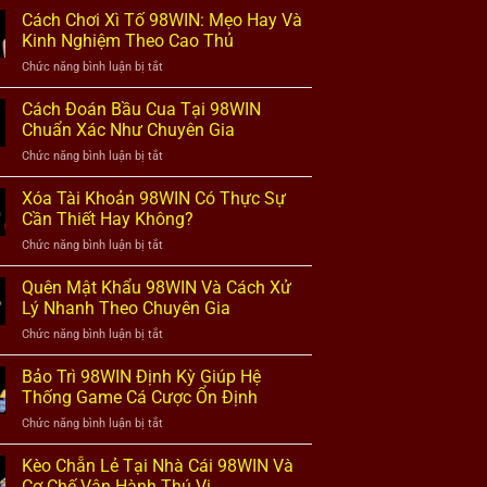
Chơi
Cách Chơi Xì Tố 98WIN: Mẹo Hay Và
Tam
Kinh Nghiệm Theo Cao Thủ
Cúc
Chức năng bình luận bị tắt
ở
98WIN
Cách
Chuẩn
Chơi
Cách Đoán Bầu Cua Tại 98WIN
Nhịp
Xì
Cược
Chuẩn Xác Như Chuyên Gia
Tố
Theo
Chức năng bình luận bị tắt
ở
98WIN:
Cao
Cách
Mẹo
Thủ
Đoán
Xóa Tài Khoản 98WIN Có Thực Sự
Hay
Lâu
Bầu
Và
Cần Thiết Hay Không?
Năm
Cua
Kinh
Chức năng bình luận bị tắt
ở
Tại
Nghiệm
Xóa
98WIN
Theo
Tài
Quên Mật Khẩu 98WIN Và Cách Xử
Chuẩn
Cao
Khoản
Xác
Lý Nhanh Theo Chuyên Gia
Thủ
98WIN
Như
Chức năng bình luận bị tắt
ở
Có
Chuyên
Quên
Thực
Gia
Mật
Bảo Trì 98WIN Định Kỳ Giúp Hệ
Sự
Khẩu
Cần
Thống Game Cá Cược Ổn Định
98WIN
Thiết
Chức năng bình luận bị tắt
ở
Và
Hay
Bảo
Cách
Không?
Trì
Kèo Chẵn Lẻ Tại Nhà Cái 98WIN Và
Xử
98WIN
Lý
Cơ Chế Vận Hành Thú Vị