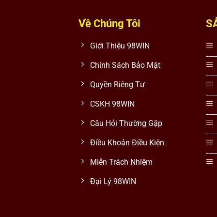
Về Chúng Tôi
S
Giới Thiệu 98WIN
Chính Sách Bảo Mật
Quyền Riêng Tư
CSKH 98WIN
Câu Hỏi Thường Gặp
Điều Khoản Điều Kiện
Miễn Trách Nhiệm
Đại Lý 98WIN