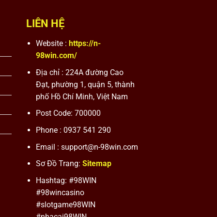
LIÊN HỆ
Website :
https://n-
98win.com/
Địa chỉ :
224A đường Cao
Đạt, phường 1, quận 5, thành
phố Hồ Chí Minh, Việt Nam
Post Code: 700000
Phone :
0937 541 290
Email :
support@n-98win.com
Sơ Đồ Trang:
Sitemap
Hashtag: #98WIN
#98wincasino
#slotgame98WIN
#nhacai98WIN