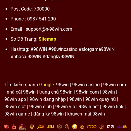
Post Code: 700000
Phone :
0937 541 290
Email :
support@n-98win.com
Sơ Đồ Trang:
Sitemap
Hashtag: #98WIN #98wincasino #slotgame98WIN
#nhacai98WIN #dangky98WIN
Tìm kiếm nhanh
Google
: 98win | 98win casino | 98win.com
| nhà cái 98win | trang chủ 98win | 98win com | 98win |
98win app | 98win đăng nhập | 98win | 98win quay hũ |
98win slot | 98win club | 98win vip | 98win bet | 98win link |
98win game | đăng ký 98win | khuyến mãi 98win