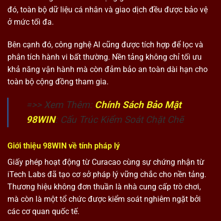
đó, toàn bộ dữ liệu cá nhân và giao dịch đều được bảo vệ
ở mức tối đa.
Bên cạnh đó, công nghệ AI cũng được tích hợp để lọc và
phân tích hành vi bất thường. Nền tảng không chỉ tối ưu
khả năng vận hành mà còn đảm bảo an toàn dài hạn cho
toàn bộ cộng đồng tham gia.
=>> Xem Thêm:
Chính Sách Bảo Mật
98WIN
: Cấu Trúc Kiểm Soát Chặt Chẽ
Giới thiệu 98WIN về tính pháp lý
Giấy phép hoạt động từ Curacao cùng sự chứng nhận từ
iTech Labs đã tạo cơ sở pháp lý vững chắc cho nền tảng.
Thương hiệu không đơn thuần là nhà cung cấp trò chơi,
mà còn là một tổ chức được kiểm soát nghiêm ngặt bởi
các cơ quan quốc tế.