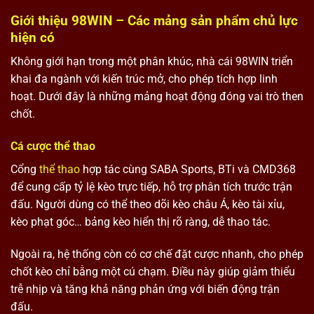
Giới thiệu 98WIN – Các mảng sản phẩm chủ lực
hiện có
Không giới hạn trong một phân khúc, nhà cái 98WIN triển
khai đa ngành với kiến trúc mở, cho phép tích hợp linh
hoạt. Dưới đây là những mảng hoạt động đóng vai trò then
chốt.
Cá cược thể thao
Cổng
thể thao
hợp tác cùng SABA Sports, BTi và CMD368
để cung cấp tỷ lệ kèo trực tiếp, hỗ trợ phân tích trước trận
đấu. Người dùng có thể theo dõi kèo châu Á, kèo tài xỉu,
kèo phạt góc… bảng kèo hiển thị rõ ràng, dễ thao tác.
Ngoài ra, hệ thống còn có cơ chế đặt cược nhanh, cho phép
chốt kèo chỉ bằng một cú chạm. Điều này giúp giảm thiểu
trễ nhịp và tăng khả năng phản ứng với biến động trận
đấu.