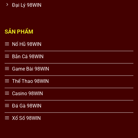
Đại Lý 98WIN
SẢN PHẨM
Nổ Hũ 98WIN
Bắn Cá 98WIN
Game Bài 98WIN
Thể Thao 98WIN
Casino 98WIN
Đá Gà 98WIN
Xổ Số 98WIN