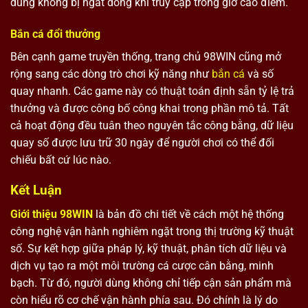
dùng không bị ngắt dòng khi truy cập trong giờ cao điểm.
Bắn cá đổi thưởng
Bên cạnh game truyền thống, trang chủ 98WIN cũng mở
rộng sang các dòng trò chơi kỹ năng như
bắn cá
và số
quay nhanh. Các game này có thuật toán định sẵn tỷ lệ trả
thưởng và được công bố công khai trong phần mô tả. Tất
cả hoạt động đều tuân theo nguyên tắc công bằng, dữ liệu
quay số được lưu trữ 30 ngày để người chơi có thể đối
chiếu bất cứ lúc nào.
Kết Luận
Giới thiệu 98WIN
là bản đồ chi tiết về cách một hệ thống
công nghệ vận hành nghiêm ngặt trong thị trường kỹ thuật
số. Sự kết hợp giữa pháp lý, kỹ thuật, phân tích dữ liệu và
dịch vụ tạo ra một môi trường cá cược cân bằng, minh
bạch. Từ đó, người dùng không chỉ tiếp cận sản phẩm mà
còn hiểu rõ cơ chế vận hành phía sau. Đó chính là lý do