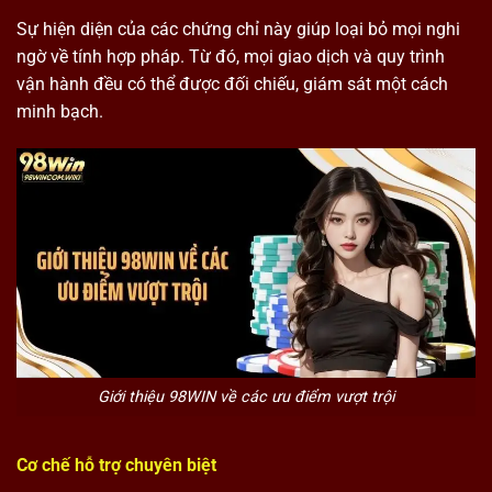
Sự hiện diện của các chứng chỉ này giúp loại bỏ mọi nghi
ngờ về tính hợp pháp. Từ đó, mọi giao dịch và quy trình
vận hành đều có thể được đối chiếu, giám sát một cách
minh bạch.
Giới thiệu 98WIN về các ưu điểm vượt trội
Cơ chế hỗ trợ chuyên biệt