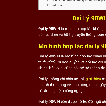
Công cụ hỗ trợ các đại lý truyền thông v
Kết Luận
Đại Lý 98W
Đại lý 98WIN
là mô hình hợp tác không c
dõi realtime và hỗ trợ truyền thông toàn
Mô hình hợp tác đại lý 
Đại lý 98WIN là mô hình hợp tác chiến 
thiết kế tối ưu hóa quyền lợi đối tác với
chính, bất kỳ ai cũng có thể trở thành đại
Đại lý không chỉ chia sẻ link
giới thiệu
mà
doanh thu mang về, hoa hồng theo ngày, 
có kinh nghiệm công nghệ.
Đại lý 98WIN còn được hỗ trợ đội ngũ ch