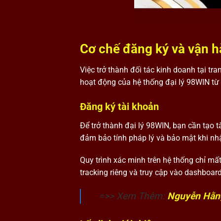
Cơ chế đăng ký và vận h
Việc trở thành đối tác kinh doanh tại t
hoạt động của hệ thống đại lý 98WIN từ
Đăng ký tài khoản
Để trở thành đại lý 98WIN, bạn cần tạo t
đảm bảo tính pháp lý và bảo mật khi nh
Quy trình xác minh trên hệ thống chỉ mất
tracking riêng và truy cập vào dashboard
=>> Xem Thêm:
Nguyễn Hằn