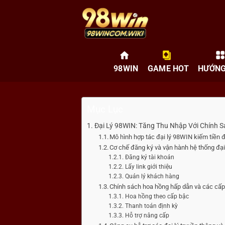
98WIN
GAME HOT
HƯỚNG
Mục Lục
Đại Lý 98WIN: Tăng Thu Nhập Với Chính 
Mô hình hợp tác đại lý 98WIN kiếm tiền 
Cơ chế đăng ký và vận hành hệ thống đạ
Đăng ký tài khoản
Lấy link giới thiệu
Quản lý khách hàng
Chính sách hoa hồng hấp dẫn và các cấp
Hoa hồng theo cấp bậc
Thanh toán định kỳ
Hỗ trợ nâng cấp