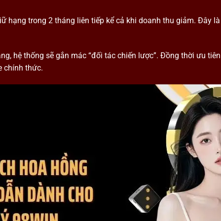
iữ hạng trong 2 tháng liên tiếp kể cả khi doanh thu giảm. Đây l
áng, hệ thống sẽ gắn mác “đối tác chiến lược”. Đồng thời ưu tiê
 chính thức.