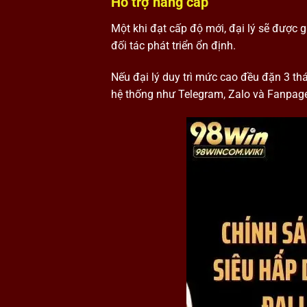
Hỗ trợ nâng cấp
Một khi đạt cấp độ mới, đại lý sẽ được g
đối tác phát triển ổn định.
Nếu đại lý duy trì mức cao đều đặn 3 th
hệ thống như Telegram, Zalo và Fanpage