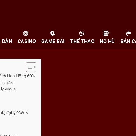
 DẪN
CASINO
GAME BÀI
THỂ THAO
NỔ HŨ
BẮN C
Sách Hoa Hồng 60%
đơn giản
i lý 98WIN
 độ đại lý 98WIN