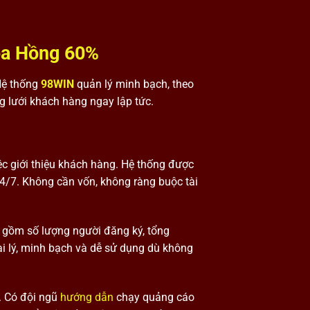
oa Hồng 60%
Hệ thống
98WIN
quản lý minh bạch, theo
ng lưới khách hàng ngay lập tức.
ệc giới thiệu khách hàng. Hệ thống được
t 24/7. Không cần vốn, không ràng buộc tài
o gồm số lượng người đăng ký, tổng
ại lý, minh bạch và dễ sử dụng dù không
á. Có đội ngũ
hướng dẫn
chạy quảng cáo