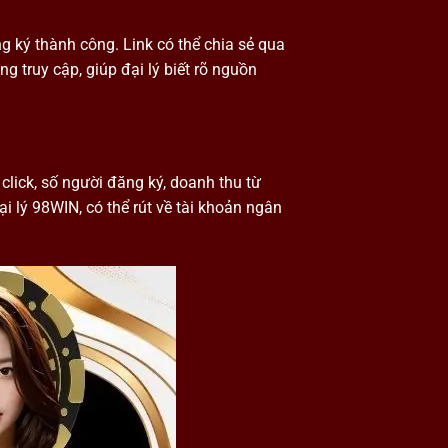
g ký thành công. Link có thể chia sẻ qua
 truy cập, giúp đại lý biết rõ nguồn
click, số người đăng ký, doanh thu từ
i lý 98WIN, có thể rút về tài khoản ngân