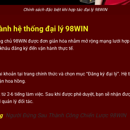
Chính sách đặc biệt khi hợp tác đại lý 98WIN
ành hệ thống đại lý 98WIN
rang chủ 98WIN được đơn giản hóa nhằm mở rộng mạng lưới hợp t
 khâu đăng ký đến vận hành thực tế.
ài khoản tại trang chính thức và chọn mục “Đăng ký đại lý”. Hệ
ận hoa hồng.
 từ 2-6 tiếng làm việc. Sau khi được phê duyệt, bạn sẽ nhận đư
 quản lý đối tác.
g
: Người Đứng Sau Thành Công Chiến Lược 98WIN