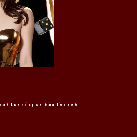
thanh toán đúng hạn, bảng tính minh