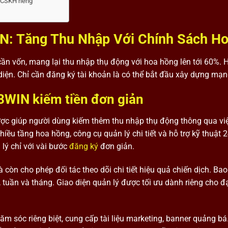
à CSKH riêng
IN: Tăng Thu Nhập Với Chính Sách H
ần vốn, mang lại thu nhập thụ động với hoa hồng lên tới 60%. 
 diện. Chỉ cần đăng ký tài khoản là có thể bắt đầu xây dựng mạ
98WIN kiếm tiền đơn giản
lược giúp người dùng kiếm thêm thu nhập thụ động thông qua vi
 nhiều tầng hoa hồng, công cụ quản lý chi tiết và hỗ trợ kỹ thuậ
 lý chỉ với vài bước
đăng ký
đơn giản.
 còn cho phép đối tác theo dõi chi tiết hiệu quả chiến dịch. Ba
tuần và tháng. Giao diện quản lý được tối ưu dành riêng cho đ
ăm sóc riêng biệt, cung cấp tài liệu marketing, banner quảng b