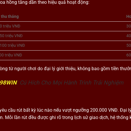
 hoa hồng tăng dần theo hiệu quả hoạt động:
 thu tháng
Ho
0 triệu VNĐ
3
50 triệu VNĐ
4
100 triệu VNĐ
5
00 triệu VNĐ
6
òng từ người chơi do đại lý giới thiệu, không bao gồm tiền thư
 98WIN
: Cú Hích Cho Mọi Hành Trình Trải Nghiệm
yêu cầu rút bất kỳ lúc nào nếu vượt ngưỡng 200.000 VNĐ. Đại l
. Mỗi lần rút đều được ghi rõ trong lịch sử giao dịch, hệ thống 