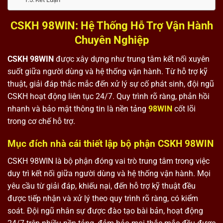
CSKH 98WIN: Hệ Thống Hỗ Trợ Vận Hành
Chuyên Nghiệp
CSKH
98WIN
được xây dựng như trung tâm kết nối xuyên
suốt giữa người dùng và hệ thống vận hành. Từ hỗ trợ kỹ
thuật, giải đáp thắc mắc đến xử lý sự cố phát sinh, đội ngũ
CSKH hoạt động liên tục 24/7. Quy trình rõ ràng, phản hồi
nhanh và bảo mật thông tin là nền tảng
98WIN
cốt lõi
trong cơ chế hỗ trợ.
Mục đích nhà cái thiết lập bộ phận CSKH 98WIN
CSKH 98WIN là bộ phận đóng vai trò trung tâm trong việc
duy trì kết nối giữa người dùng và hệ thống vận hành. Mọi
yêu cầu từ giải đáp, khiếu nại, đến hỗ trợ kỹ thuật đều
được tiếp nhận và xử lý theo quy trình rõ ràng, có kiểm
soát. Đội ngũ nhân sự được đào tạo bài bản, hoạt động