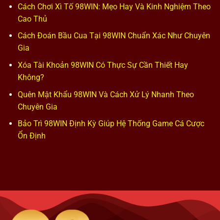
Cách Chơi Xì Tố 98WIN: Mẹo Hay Và Kinh Nghiệm Theo
Cao Thủ
Cách Đoán Bầu Cua Tại 98WIN Chuẩn Xác Như Chuyên
Gia
Xóa Tài Khoản 98WIN Có Thực Sự Cần Thiết Hay
Không?
Quên Mật Khẩu 98WIN Và Cách Xử Lý Nhanh Theo
Chuyên Gia
Bảo Trì 98WIN Định Kỳ Giúp Hệ Thống Game Cá Cược
Ổn Định