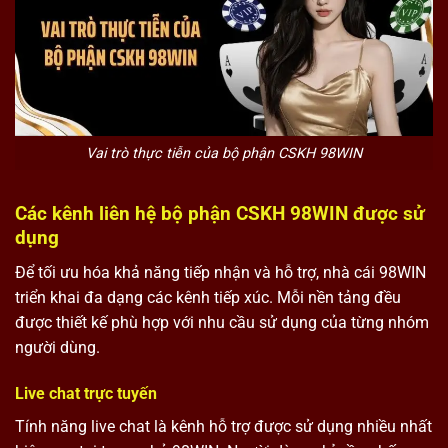
Vai trò thực tiễn của bộ phận CSKH 98WIN
Các kênh liên hệ bộ phận CSKH 98WIN được sử
dụng
Để tối ưu hóa khả năng tiếp nhận và hỗ trợ, nhà cái 98WIN
triển khai đa dạng các kênh tiếp xúc. Mỗi nền tảng đều
được thiết kế phù hợp với nhu cầu sử dụng của từng nhóm
người dùng.
Live chat trực tuyến
Tính năng live chat là kênh hỗ trợ được sử dụng nhiều nhất