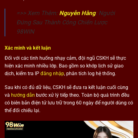
=>> Xem Thêm:
Nguyễn Hằng
: Người
Đứng Sau Thành Công Chiến Lược
98WIN
Xác minh và kết luận
Đối với các tình huống nhạy cảm, đội ngũ CSKH sẽ thực
hiện xác minh nhiều lớp. Bao gồm so khớp lịch sử giao
dịch, kiểm tra IP
đăng nhập
, phân tích log hệ thống.
Sau khi có đủ dữ liệu, CSKH sẽ đưa ra kết luận cuối cùng
và
hướng dẫn
bước xử lý tiếp theo. Toàn bộ quá trình đều
có biên bản điện tử lưu trữ trong 60 ngày để người dùng có
thể đối chiếu lại.