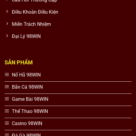
Điều Khoản Điều Kiện
Miễn Trách Nhiệm
Đại Lý 98WIN
SẢN PHẨM
Nổ Hũ 98WIN
Bắn Cá 98WIN
Game Bài 98WIN
Thể Thao 98WIN
Casino 98WIN
Đá Gà 98WIN