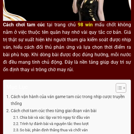
Cách chơi tam cúc
tại trang chủ
98 win
mấu chốt không
nằm ở việc thuộc tên quân hay nhớ vài quy tắc cơ bản. Giá
trị thật sự xuất hiện khi người tham gia kiểm soát được nhịp
ván, hiểu cách đối thủ phản ứng và lựa chọn thời điểm ra
bài phù hợp. Khi dòng bài được đọc đúng hướng, mỗi nước
đi đều mang tính chủ động. Đây là nền tảng giúp duy trì sự
ổn định thay vì trông chờ may rủi.
Mục Lục
Cách vận hành của ván game tam cúc trong nhịp cược truyền
thống
Cách chơi tam cúc theo từng giai đoạn ván bài
Chia bài và xác lập vai trò ngay từ đầu ván
Trình tự đánh bài và nguyên tắc theo lượt
So bài, phân định thắng thua và chốt ván