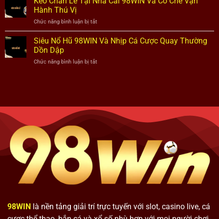
Kèo Chẵn Lẻ Tại Nhà Cái 98WIN Và Cơ Chế Vận
98WIN
Lý
Hành Thú Vị
Định
Nhanh
Chức năng bình luận bị tắt
ở
Kỳ
Theo
Kèo
Giúp
Chuyên
Chẵn
Siêu Nổ Hũ 98WIN Và Nhịp Cá Cược Quay Thường
Hệ
Gia
Lẻ
Thống
Dồn Dập
Tại
Game
Chức năng bình luận bị tắt
ở
Nhà
Cá
Siêu
Cái
Cược
Nổ
98WIN
Ổn
Hũ
Và
Định
98WIN
Cơ
Và
Chế
Nhịp
Vận
Cá
Hành
Cược
Thú
Quay
Vị
Thường
Dồn
Dập
98WIN
là nền tảng giải trí trực tuyến với slot, casino live, cá
cược thể thao, bắn cá và xổ số phù hợp với mọi người chơi.