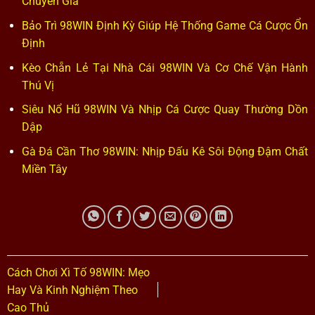
Chuyên Gia
Bảo Trì 98WIN Định Kỳ Giúp Hệ Thống Game Cá Cược Ổn
Định
Kèo Chẵn Lẻ Tại Nhà Cái 98WIN Và Cơ Chế Vận Hành
Thú Vị
Siêu Nổ Hũ 98WIN Và Nhịp Cá Cược Quay Thường Dồn
Dập
Gà Đá Cần Thơ 98WIN: Nhịp Đấu Kê Sôi Động Đậm Chất
Miền Tây
Cách Chơi Xì Tố 98WIN: Mẹo
Hay Và Kinh Nghiệm Theo
Cao Thủ