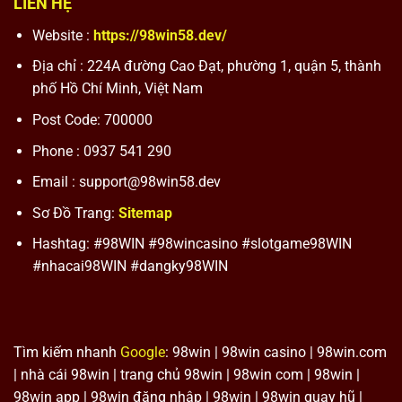
LIÊN HỆ
Website :
https://98win58.dev/
Địa chỉ :
224A đường Cao Đạt, phường 1, quận 5, thành
phố Hồ Chí Minh, Việt Nam
Post Code: 700000
Phone :
0937 541 290
Email :
support@98win58.dev
Sơ Đồ Trang:
Sitemap
Hashtag: #98WIN #98wincasino #slotgame98WIN
#nhacai98WIN #dangky98WIN
Tìm kiếm nhanh
Google
: 98win | 98win casino | 98win.com
| nhà cái 98win | trang chủ 98win | 98win com | 98win |
98win app | 98win đăng nhập | 98win | 98win quay hũ |