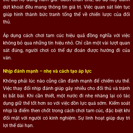
dứt khoát đều mang thông tin giá trị. Việc quan sát liên tục
giúp hình thành bức tranh tổng thể về chiến lược của đối
thủ.
Áp dụng cách chơi tam cúc hiệu quả đồng nghĩa với việc
không bỏ qua những tín hiệu nhỏ. Chỉ cần một vài lượt quan
sát đúng, người chơi có thể dự đoán được hướng đi của
ván.
Nhịp đánh mạnh – nhẹ và cách tạo áp lực
Không phải lúc nào cũng cần đánh mạnh để chiếm ưu thế.
Việc thay đổi nhịp đánh giúp gây nhiễu cho đối thủ và tránh
bị bắt bài. Khi cần thiết, một nước đi nhẹ nhàng lại có tác
dụng giữ thế tốt hơn so với việc dồn lực quá sớm. Kiểm soát
nhịp là điểm then chốt trong cách chơi tam cúc, đặc biệt khi
đối mặt với người có kinh nghiệm. Sự linh hoạt giúp duy trì
lợi thế dài hạn.