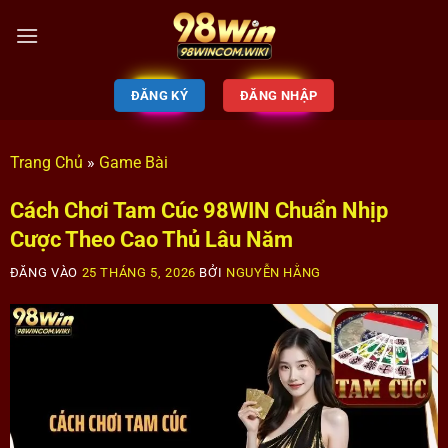
ĐĂNG KÝ
ĐĂNG NHẬP
Trang Chủ
»
Game Bài
Cách Chơi Tam Cúc 98WIN Chuẩn Nhịp
Cược Theo Cao Thủ Lâu Năm
ĐĂNG VÀO
25 THÁNG 5, 2026
BỞI
NGUYỄN HẰNG