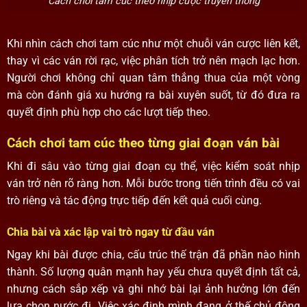
Cách chơi tam cúc theo nhịp cược truyền thống
Khi nhìn cách chơi tam cúc như một chuỗi ván cược liên kết,
thay vì các ván rời rạc, việc phân tích trở nên mạch lạc hơn.
Người chơi không chỉ quan tâm thắng thua của một vòng
mà còn đánh giá xu hướng ra bài xuyên suốt, từ đó đưa ra
quyết định phù hợp cho các lượt tiếp theo.
Cách chơi tam cúc theo từng giai đoạn ván bài
Khi đi sâu vào từng giai đoạn cụ thể, việc kiểm soát nhịp
ván trở nên rõ ràng hơn. Mỗi bước trong tiến trình đều có vai
trò riêng và tác động trực tiếp đến kết quả cuối cùng.
Chia bài và xác lập vai trò ngay từ đầu ván
Ngay khi bài được chia, cấu trúc thế trận đã phần nào hình
thành. Số lượng quân mạnh hay yếu chưa quyết định tất cả,
nhưng cách sắp xếp và ghi nhớ bài lại ảnh hưởng lớn đến
lựa chọn nước đi. Việc xác định mình đang ở thế chủ động